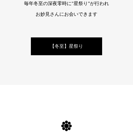
毎年冬至の深夜零時に”星祭り”が行われ
お妙見さんにお会いできます
【冬至】星祭り