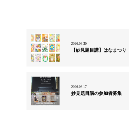
2026.03.30
【妙見題目講】はなまつり
2026.03.17
妙見題目講の参加者募集