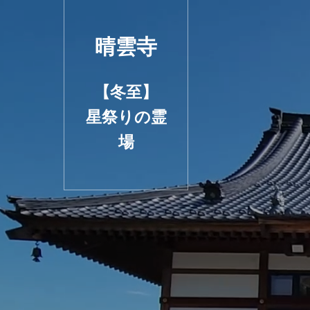
晴雲寺
【冬至】
星祭りの霊
場