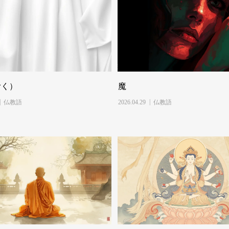
むく）
魔
仏教語
2026.04.29
仏教語