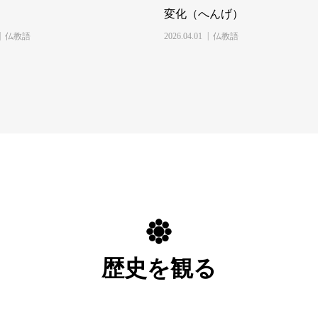
変化（へんげ）
仏教語
2026.04.01
仏教語
歴史を観る