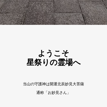
ようこそ
星祭りの霊場へ
当山の守護神は開運北辰妙見大菩薩
通称「お妙見さん」