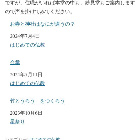
ですが、住職がいれば本堂の中も、妙見堂もご案内します
ので声を掛けてみてください。
お寺と神社はなにが違うの？
日付
2024年7月4日
関連理由
はじめての仏教
合掌
日付
2024年7月11日
関連理由
はじめての仏教
竹とうろう をつくろう
日付
2023年10月6日
関連理由
星祭り
カテゴリー:
はじめての仏教