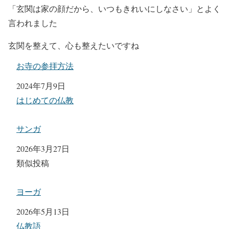
「玄関は家の顔だから、いつもきれいにしなさい」とよく
言われました
玄関を整えて、心も整えたいですね
お寺の参拝方法
日付
2024年7月9日
関連理由
はじめての仏教
サンガ
日付
2026年3月27日
関連理由
類似投稿
ヨーガ
日付
2026年5月13日
関連理由
仏教語