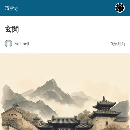
晴雲寺
玄関
seiunnji
9か月前